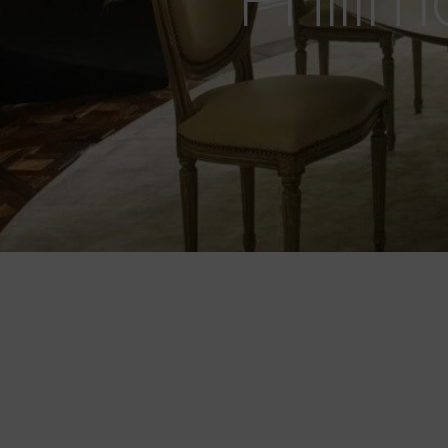
Realizzata e arredata in perfetto stile ingl
impronta neoclassica
unisce fascino e r
ambiente, dal living alle camere fino alla s
finiture in marmi pregiati e rivestimenti tes