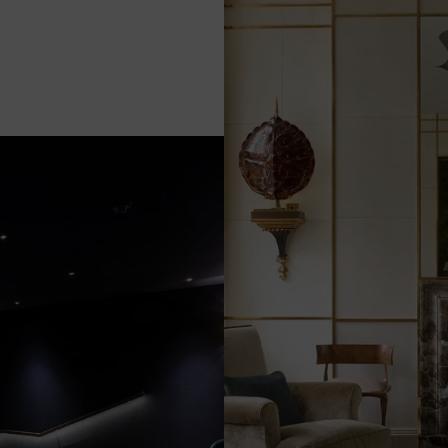
ente dedicato
ro davanti a uno schermo
le per la proiezione di