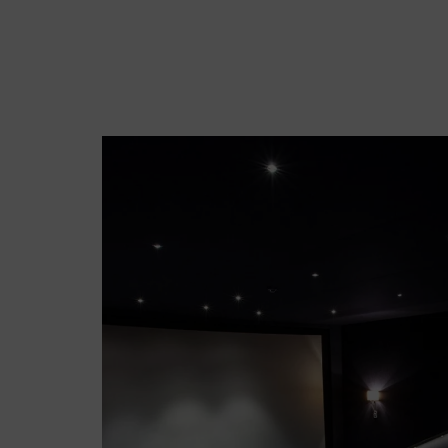
esaltano il progetto di interior design.
Completa la villa un ambiente esclusivam
all’intrattenimento, concepito ad anfiteat
di grandi dimensioni, offrendo il luogo idea
film e documentari.