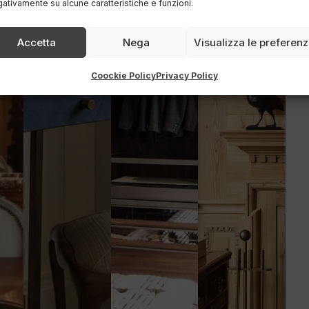
ativamente su alcune caratteristiche e funzioni.
Accetta
Nega
Visualizza le preferen
Coockie Policy
Privacy Policy