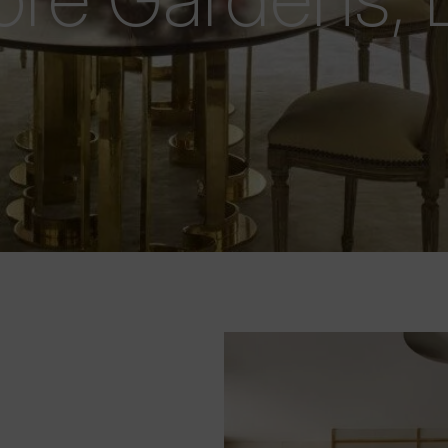
ese, questa residenza di
affinatezza
in ogni
ala cinema. Eleganti
sili disegnati su misura