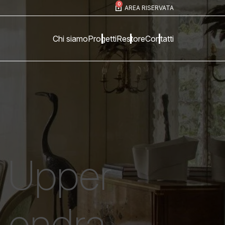
0
AREA RISERVATA
Chi siamo
Progetti
Restore
Contatti
Upper
 Londra