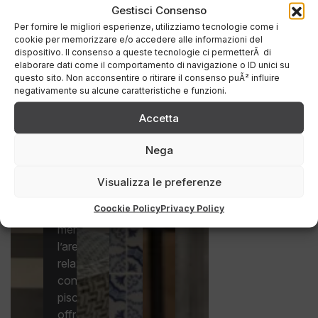
all’aria
Gestisci Consenso
aperta.
Per fornire le migliori esperienze, utilizziamo tecnologie come i
cookie per memorizzare e/o accedere alle informazioni del
I
dispositivo. Il consenso a queste tecnologie ci permetterÃ di
percorsi
elaborare dati come il comportamento di navigazione o ID unici su
interni
questo sito. Non acconsentire o ritirare il consenso puÃ² influire
negativamente su alcune caratteristiche e funzioni.
alla
tenuta
Accetta
sono
pensati
Nega
per
brevi
Visualizza le preferenze
passeggiate
Coockie Policy
Privacy Policy
rilassanti,
mentre
l’area
relax
con
piscina
offre