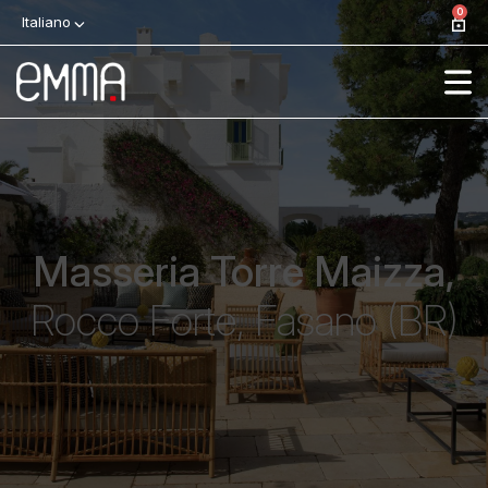
0
Italiano
Masseria Torre Maizza,
Rocco Forte, Fasano (BR)