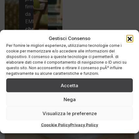
firmato
da
EMMA,
che
interpreta
Gestisci Consenso
gli
Per fornire le migliori esperienze, utilizziamo tecnologie come i
spazi
cookie per memorizzare e/o accedere alle informazioni del
dispositivo. Il consenso a queste tecnologie ci permetterÃ di
in
elaborare dati come il comportamento di navigazione o ID unici su
chiave
questo sito. Non acconsentire o ritirare il consenso puÃ² influire
contemporanea,
negativamente su alcune caratteristiche e funzioni.
unendo
Accetta
semplicità,
eleganza
Nega
e
carattere
.
Visualizza le preferenze
Coockie Policy
Privacy Policy